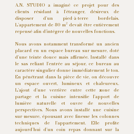
A.N. STUDIO a imaginé ce projet pour des
clients résidant à l’étranger, désireux de
disposer d’un pied-à-terre bordelais.
L’appartement de 80 m² devait être entièrement
repensé afin d’intégrer de nouvelles fonctions.
Nous avons notamment transformé un ancien
placard en un espace bureau sur-mesure, doté
d’une teinte douce mais affirmée. Installé dans
le sas reliant l’entrée au séjour, ce bureau au
caractère singulier donne immédiatement le ton.
En pénétrant dans la pièce de vie, on découvre
un espace ouvert, lumineux et chaleureux.
L’ajout d’une verrière entre cette zone de
partage et la cuisine intensifie l’apport de
lumière naturelle et ouvre de nouvelles
perspectives. Nous avons installé une cuisine
sur-mesure, épousant avec finesse les colonnes
techniques de l’appartement. Elle profite
aujourd’hui d’un coin repas donnant sur la