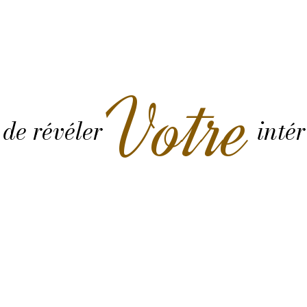
Votre
 de révéler
intér